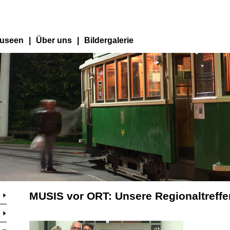
useen
|
Über uns
|
Bildergalerie
MUSIS vor ORT: Unsere Regionaltreffe