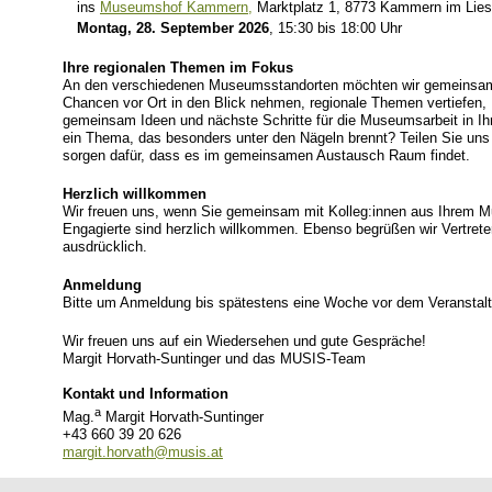
ins
Museumshof Kammern,
Marktplatz 1, 8773 Kammern im Liesi
Montag, 28. September 2026
, 15:30 bis 18:00 Uhr
Ihre regionalen Themen im Fokus
An den verschiedenen Museumsstandorten möchten wir gemeinsam 
Chancen vor Ort in den Blick nehmen, regionale Themen vertiefen,
gemeinsam Ideen und nächste Schritte für die Museumsarbeit in Ihre
ein Thema, das besonders unter den Nägeln brennt? Teilen Sie uns 
sorgen dafür, dass es im gemeinsamen Austausch Raum findet.
Herzlich willkommen
Wir freuen uns, wenn Sie gemeinsam mit Kolleg:innen aus Ihrem
Engagierte sind herzlich willkommen. Ebenso begrüßen wir Vertret
ausdrücklich.
Anmeldung
Bitte um Anmeldung bis spätestens eine Woche vor dem Veranstal
Wir freuen uns auf ein Wiedersehen und gute Gespräche!
Margit Horvath-Suntinger und das MUSIS-Team
Kontakt und Information
a
Mag.
Margit Horvath-Suntinger
+43 660 39 20 626
margit.horvath@musis.at