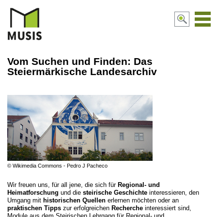
Navi
aktiv
Vom Suchen und Finden: Das
Steiermärkische Landesarchiv
© Wikimedia Commons - Pedro J Pacheco
Wir freuen uns, für all jene, die sich für
Regional- und
Heimatforschung
und die
steirische Geschichte
interessieren, den
Umgang mit
historischen Quellen
erlernen möchten oder an
praktischen Tipps
zur erfolgreichen
Recherche
interessiert sind,
Module aus dem Steirischen Lehrgang für Regional- und