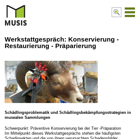
Navi
aktiv
Werkstattgespräch: Konservierung -
Restaurierung - Präparierung
Schädlingsproblematik und Schädlingsbekämpfungsstrategien in
musealen Sammlungen
Schwerpunkt: Präventive Konservierung bei der Tier -Präparation
Im Mittelpunkt dieses Werkstattgesprächs stehen die häufigsten
Schadinsekten und die von ihnen verursachten Schadensbilder.