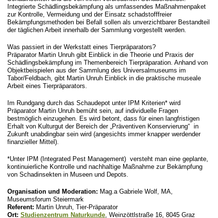
Integrierte Schädlingsbekämpfung als umfassendes Maßnahmenpaket
zur Kontrolle, Vermeidung und der Einsatz schadstofffreier
Bekämpfungsmethoden bei Befall sollen als unverzichtbarer Bestandteil
der täglichen Arbeit innerhalb der Sammlung vorgestellt werden.
Was passiert in der Werkstatt eines Tierpräparators?
Präparator Martin Unruh gibt Einblick in die Theorie und Praxis der
Schädlingsbekämpfung im Themenbereich Tierpräparation. Anhand von
Objektbeispielen aus der Sammlung des Universalmuseums im
Tabor/Feldbach, gibt Martin Unruh Einblick in die praktische museale
Arbeit eines Tierpräparators.
Im Rundgang durch das Schaudepot unter IPM Kriterien* wird
Präparator Martin Unruh bemüht sein, auf individuelle Fragen
bestmöglich einzugehen. Es wird betont, dass für einen langfristigen
Erhalt von Kulturgut der Bereich der „Präventiven Konservierung“ in
Zukunft unabdingbar sein wird (angesichts immer knapper werdender
finanzieller Mittel).
*Unter IPM (Integrated Pest Management) versteht man eine geplante,
kontinuierliche Kontrolle und nachhaltige Maßnahme zur Bekämpfung
von Schadinsekten in Museen und Depots.
Organisation und Moderation:
Mag.a Gabriele Wolf, MA,
Museumsforum Steiermark
Referent:
Martin Unruh, Tier-Präparator
Ort:
Studienzentrum Naturkunde
, Weinzöttlstraße 16, 8045 Graz