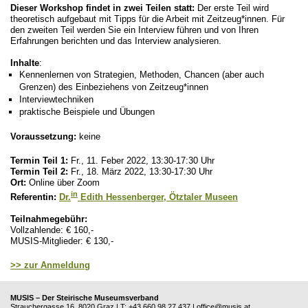
Dieser Workshop findet in zwei Teilen statt:
Der erste Teil wird
theoretisch aufgebaut mit Tipps für die Arbeit mit Zeitzeug*innen. Für
den zweiten Teil werden Sie ein Interview führen und von Ihren
Erfahrungen berichten und das Interview analysieren.
Inhalte
:
Kennenlernen von Strategien, Methoden, Chancen (aber auch
Grenzen) des Einbeziehens von Zeitzeug*innen
Interviewtechniken
praktische Beispiele und Übungen
Voraussetzung:
keine
Termin Teil 1:
Fr., 11. Feber 2022, 13:30-17:30 Uhr
Termin Teil 2:
Fr., 18. März 2022, 13:30-17:30 Uhr
Ort:
Online über Zoom
in
Referentin:
Dr.
Edith Hessenberger, Ötztaler Museen
Teilnahmegebühr:
Vollzahlende: € 160,-
MUSIS-Mitglieder: € 130,-
>> zur Anmeldung
MUSIS – Der Steirische Museumsverband
Strauchergasse 16, 8020 Graz | T: +43 660 98 27 437 |
office@musis.at