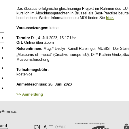
Das überaus erfolgreiche gleichnamige Projekt im Rahmen des EU
kürzlich im Abschlussgutachten in Brüssel als Best-Practise beurtei
beschrieben. Weiter Informationen zu MOI finden Sie
hier.
Voraussetzungen:
keine
Termin:
Di., 4. Juli 2023, 15-17 Uhr
Ort:
Online über Zoom
a
Referentinnen:
Mag.
Evelyn Kaindl-Ranzinger, MUSIS - Der Ste
in
„Museums of Impact“ (Creative Europe EU), Dr.
Kathrin Grotz,Staa
Museumsforschung
Teilnahmegebühr:
kostenlos
Anmeldeschluss: 26. Juni 2023
>> Anmeldung
ce@musis.at