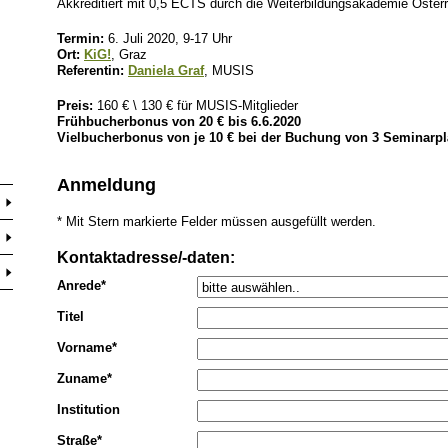
Akkreditiert mit 0,5 ECTS durch die Weiterbildungsakademie Österr
Termin:
6. Juli 2020, 9-17 Uhr
Ort:
KiG!
, Graz
Referentin:
Daniela Graf
, MUSIS
Preis:
160 € \ 130 € für MUSIS-Mitglieder
Frühbucherbonus von 20 € bis 6.6.2020
Vielbucherbonus von je 10 € bei der Buchung von 3 Seminarpl
Anmeldung
* Mit Stern markierte Felder müssen ausgefüllt werden.
Kontaktadresse/-daten:
Anrede*
Titel
Vorname*
Zuname*
Institution
Straße*